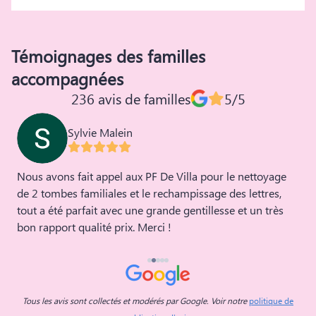
Témoignages des familles
accompagnées
236 avis de familles
5/5
Sylvie Malein
Nous avons fait appel aux PF De Villa pour le nettoyage
C
de 2 tombes familiales et le rechampissage des lettres,
n
tout a été parfait avec une grande gentillesse et un très
b
bon rapport qualité prix. Merci !
d
l
d
p
a
a
Tous les avis sont collectés et modérés par Google. Voir notre
politique de
a