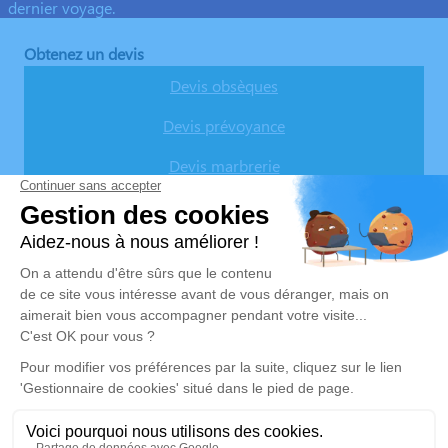
dernier voyage.
Obtenez un devis
Devis obsèques
Devis prévoyance
Devis marbrerie
Nos agences
(Fermé) Pompes Funèbres De Villa
04 74 88 63 54
pfdombes.devilla@outlook.fr
6 Rue du 1er Août - 38390 - Montalieu-Vercieu
Pompes Funèbres De Villa
04 74 88 63 54
pfdombes.devilla@outlook.fr
Z.A du Mont Revolon, 65 Rue du Pré Flocard - 38390 -