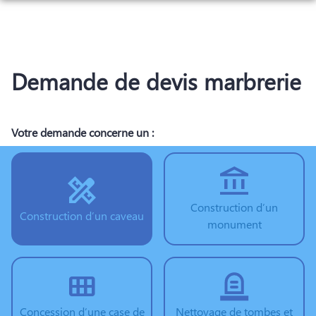
Aller
au
NOS SERVICES
contenu
NOS AGENCES
ORGANISER DES OBSÈQUES
Demande de devis marbrerie
ESPACES HOMMAGES
AGENCE 1
PRÉVOIR SES OBSÈQUES
AGENCE 2
MONUMENTS FUNÉRAIRES
Votre demande concerne un :
SERVICES AUX FAMILLES
Construction d’un
Construction d’un caveau
monument
Concession d’une case de
Nettoyage de tombes et