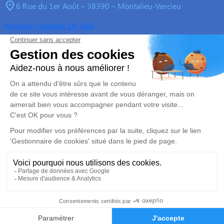
6 Rue du 1er Août – 38390 – Montalieu-Vercieu
Pompes Funèbres De Villa
04 74 88 63 54
pfdombes.devilla@outlook.fr
Z.A du Mont Revolon, 65 Rue du Pré Flocard – 38390 –
Montalieu-Vercieu
5/5 – 236 avis
Nos Services
Liens utiles
Organiser des obsèques
Avis de décès
Monuments funéraires
Demande de rendez-vous en
agence
Services aux familles
Mentions légales
Politique de traitement des données personnelles
Politique d’utilisation des cookies
Gestionnaire de cookies
Zone d'intervention
Réalisation et référencement par