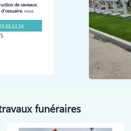
ruction de caveaux
,
n d’ossuaire
, vous
74 88 63 54
/5
travaux funéraires