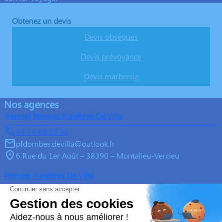
Obtenez un devis
Devis obsèques
Devis prévoyance
Devis marbrerie
Nos agences
(Fermé) Pompes Funèbres De Villa
04 74 88 63 54
pfdombes.devilla@outlook.fr
6 Rue du 1er Août – 38390 – Montalieu-Vercieu
Pompes Funèbres De Villa
04 74 88 63 54
pfdombes.devilla@outlook.fr
Z.A du Mont Revolon, 65 Rue du Pré Flocard – 38390 –