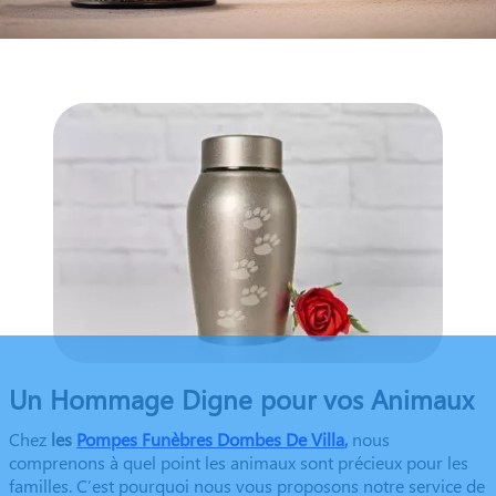
Un Hommage Digne pour vos Animaux
Chez
les
Pompes Funèbres Dombes De Villa
,
nous
comprenons à quel point les animaux sont précieux pour les
familles. C’est pourquoi nous vous proposons notre service de