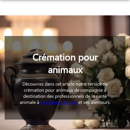
Aller
au
NOS SERVICES
contenu
NOS AGENCES
ORGANISER DES OBSÈQUES
ESPACES HOMMAGES
AGENCE 1
PRÉVOIR SES OBSÈQUES
AGENCE 2
MONUMENTS FUNÉRAIRES
Crémation pour
SERVICES AUX FAMILLES
animaux
Découvrez dans cet article notre service de
crémation pour animaux de compagnie à
destination des professionnels de la santé
animale à
Montalieu-Vercieu
et ses alentours.