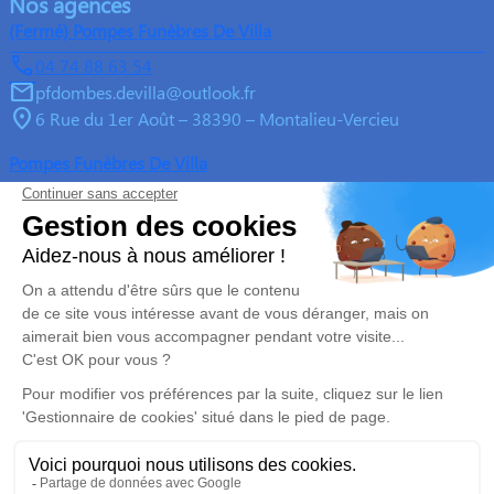
Nos agences
(Fermé) Pompes Funèbres De Villa
04 74 88 63 54
pfdombes.devilla@outlook.fr
6 Rue du 1er Août – 38390 – Montalieu-Vercieu
Pompes Funèbres De Villa
04 74 88 63 54
pfdombes.devilla@outlook.fr
Z.A du Mont Revolon, 65 Rue du Pré Flocard – 38390 –
Montalieu-Vercieu
5/5 – 236 avis
Nos Services
Liens utiles
Organiser des obsèques
Avis de décès
Monuments funéraires
Demande de rendez-vous en
agence
Services aux familles
Mentions légales
Politique de traitement des données personnelles