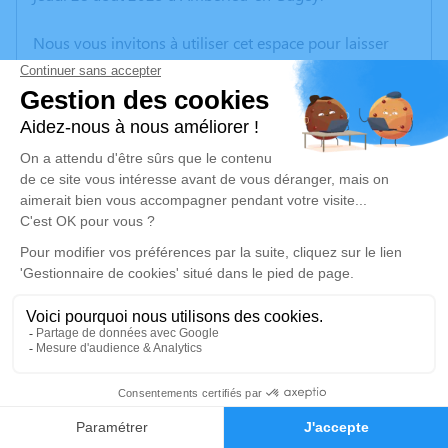
Nous vous invitons à utiliser cet espace pour laisser
vos condoléances, partager des photos souvenirs, une
anecdote ou exprimer vos pensées à travers des
poèmes ou des textes. Cet endroit est un lieu
d'expression dédié à honorer la mémoire de Serge
BARMINE.
Un service de plantation d’arbre hommage est
disponible ici
.
Je rends hommage
Cérémonie civile
lundi 01 septembre 2025 à 15h30
3
Crématorium de Blyes
75 Allée des Noisetiers
Faire-part
Hommages
01150 Blyes