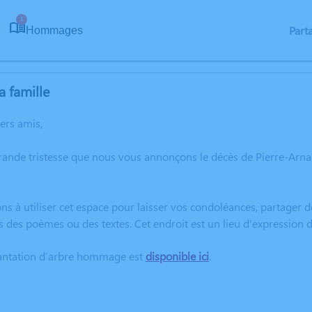
1
Part
Hommages
a famille
hers amis,
rande tristesse que nous vous annonçons le décès de Pierre-Arn
ns à utiliser cet espace pour laisser vos condoléances, partager
s des poèmes ou des textes. Cet endroit est un lieu d'expressio
lantation d’arbre hommage est
disponible ici
.