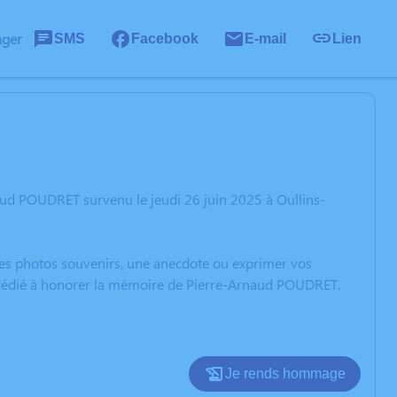
ager
SMS
Facebook
E-mail
Lien
aud POUDRET survenu le jeudi 26 juin 2025 à Oullins-
 des photos souvenirs, une anecdote ou exprimer vos
n dédié à honorer la mémoire de Pierre-Arnaud POUDRET.
Je rends hommage