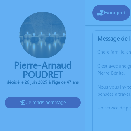
Faire-part
Message de l
Chère famille, c
Pierre-Arnaud
C’est avec une g
POUDRET
Pierre-Bénite.
décédé le 26 juin 2025 à l'âge de 47 ans
Nous vous invito
pensées à traver
Je rends hommage
Un service de p