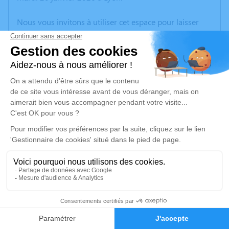
Nous vous invitons à utiliser cet espace pour laisser
vos condoléances, partager des photos souvenirs, une
anecdote ou exprimer vos pensées à travers des
poèmes ou des textes. Cet endroit est un lieu
d'expression dédié à honorer la mémoire de Martin
AVOGADRO.
Un service de plantation d’arbre hommage est
disponible ici
.
Je rends hommage
Cérémonie religieuse
mardi 27 janvier 2026 à 14h30
2
Eglise Saint-Pierre de Serrières-de-Briord
Chemin de l'Eglise
Faire-part
Hommages
01470 Serrières-de-Briord