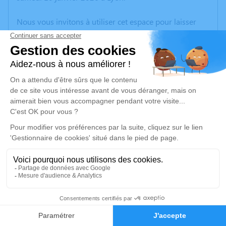
Nous vous invitons à utiliser cet espace pour laisser
vos condoléances, partager des photos souvenirs, une
anecdote ou exprimer vos pensées à travers des
poèmes ou des textes. Cet endroit est un lieu
d'expression dédié à honorer la mémoire de Marie-
Louise JANIN.
Un service de plantation d’arbre hommage est
disponible ici
.
Je rends hommage
Cérémonie religieuse
jeudi 15 janvier 2026 à 14h30
6
Eglise Saint-Pierre de Bénonces
Rue Principale
Faire-part
Hommages
01470 Bénonces