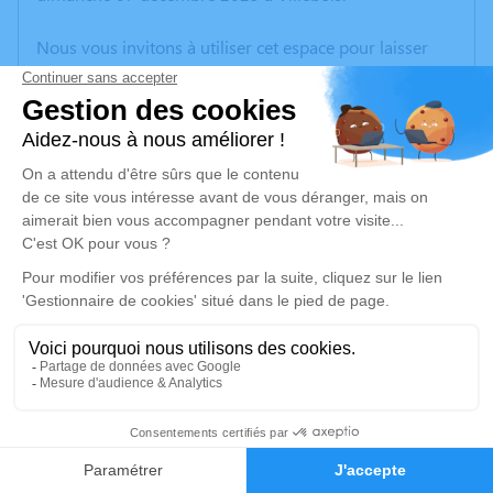
Nous vous invitons à utiliser cet espace pour laisser
vos condoléances, partager des photos souvenirs, une
anecdote ou exprimer vos pensées à travers des
poèmes ou des textes. Cet endroit est un lieu
d'expression dédié à honorer la mémoire de Ludovic
DA SILVA.
Un service de plantation d’arbre hommage est
disponible ici
.
Je rends hommage
Cérémonie religieuse
samedi 13 décembre 2025 à 10h00
14
Eglise Saint-Martin de Villebois
Place De l'Eglise
Faire-part
Hommages
01150 Villebois