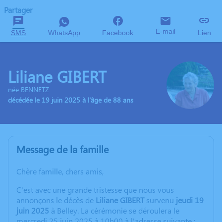
Partager
E-mail
SMS
WhatsApp
Facebook
Lien
Liliane GIBERT
née BENNETZ
décédée le 19 juin 2025 à l'âge de 88 ans
Message de la famille
Chère famille, chers amis,
C'est avec une grande tristesse que nous vous
annonçons le décès de
Liliane GIBERT
survenu
jeudi 19
juin 2025
à Belley. La cérémonie se déroulera le
mercredi 25 juin 2025 à 10h00 à l'adresse suivante :