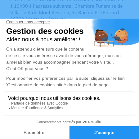
à 10h00 à l’adresse suivante : Chambre Funéraire de
Villa - Z.A du Mont Revolon, 65 Rue du Pré Flocard -
38390 Montalieu-Vercieu.
Nous vous invitons à utiliser cet espace pour laisser
vos condoléances, partager des photos souvenirs, une
anecdote ou exprimer vos pensées à travers des
poèmes ou des textes. Cet endroit est un lieu
d'expression dédié à honorer la mémoire de Jean
CORTINOVIS.
Un service de plantation d’arbre hommage est
disponible ici
.
Je rends hommage
Cérémonie civile
8
mercredi 26 novembre 2025 à 10h00
Faire-part
Hommages
Chambre Funéraire de Villa de Montalieu-Vercieu