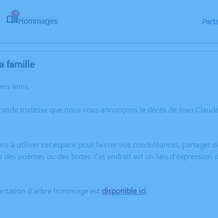
15
Part
Hommages
a famille
hers amis,
grande tristesse que nous vous annonçons le décès de Jean Cla
.
ns à utiliser cet espace pour laisser vos condoléances, partager
s des poèmes ou des textes. Cet endroit est un lieu d'expressi
lantation d’arbre hommage est
disponible ici
.