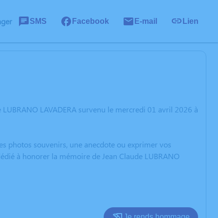
ager
SMS
Facebook
E-mail
Lien
ude LUBRANO LAVADERA survenu le mercredi 01 avril 2026 à
 des photos souvenirs, une anecdote ou exprimer vos
on dédié à honorer la mémoire de Jean Claude LUBRANO
Je rends hommage