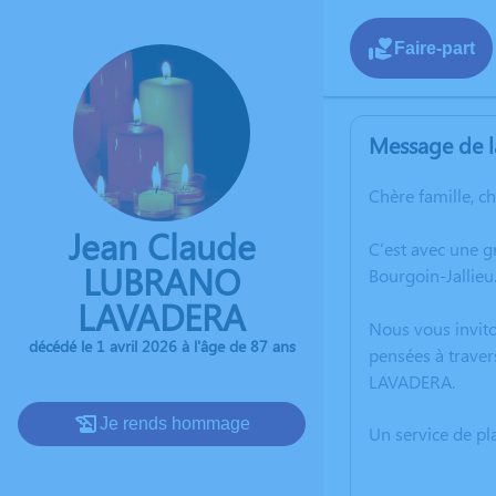
Faire-part
Message de l
Chère famille, c
Jean Claude
C’est avec une 
LUBRANO
Bourgoin-Jallieu
LAVADERA
Nous vous invito
décédé le 1 avril 2026 à l'âge de 87 ans
pensées à traver
LAVADERA.
Je rends hommage
Un service de p