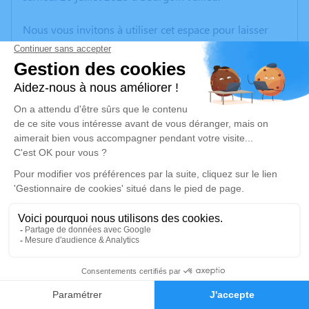
Nous vous invitons à utiliser cet espace pour laisser
vos condoléances, partager des photos souvenirs, une
anecdote ou exprimer vos pensées à travers des
poèmes ou des textes. Cet endroit est un lieu
d'expression dédié à honorer la mémoire de Bernard
BUISSON.
Un service de plantation d’arbre hommage est
disponible ici
.
Je rends hommage
Cérémonie civile
vendredi 01 août 2025 à 10h00
81
Chambre Funéraire de Villa de Montalieu-Vercieu
Z.A du Mont Revolon, 65 Rue du Pré Flocard
Faire-part
Hommages
38390 Montalieu-Vercieu