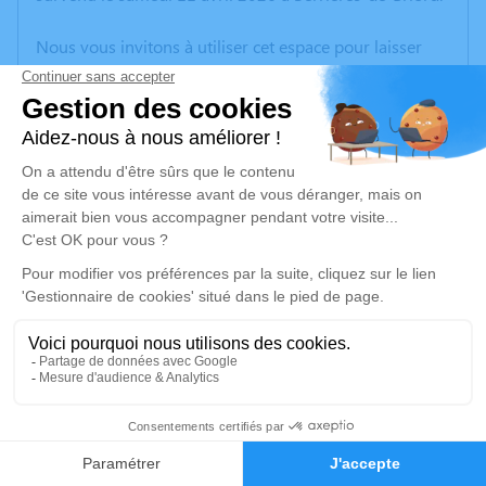
Nous vous invitons à utiliser cet espace pour laisser
vos condoléances, partager des photos souvenirs, une
anecdote ou exprimer vos pensées à travers des
poèmes ou des textes. Cet endroit est un lieu
d'expression dédié à honorer la mémoire d’Antoine DE
LA ASUNCION.
Un service de plantation d’arbre hommage est
disponible ici
.
Je rends hommage
Cérémonie civile
vendredi 17 avril 2026 à 09h30
4
Crématorium de Blyes
75 Allée des Noisetiers
Faire-part
Hommages
01150 Blyes