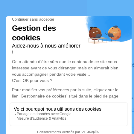
Déroulé de
Le mardi 1
Crématorium