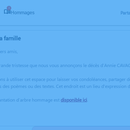
3
Part
Hommages
a famille
hers amis,
rande tristesse que nous vous annonçons le décès d’Annie CAVAG
ns à utiliser cet espace pour laisser vos condoléances, partager
s des poèmes ou des textes. Cet endroit est un lieu d'expressio
lantation d’arbre hommage est
disponible ici
.