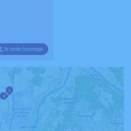
Je rends hommage
1
2