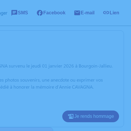
ager
SMS
Facebook
E-mail
Lien
NA survenu le jeudi 01 janvier 2026 à Bourgoin-Jallieu.
 des photos souvenirs, une anecdote ou exprimer vos
n dédié à honorer la mémoire d’Annie CAVAGNA.
Je rends hommage