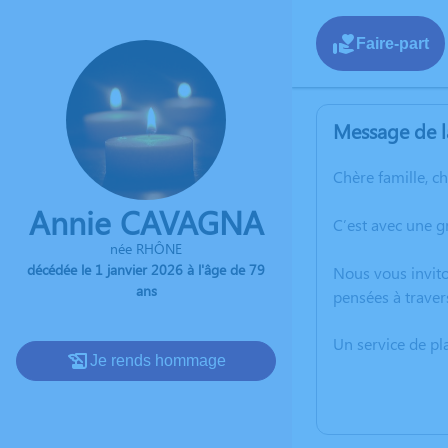
Faire-part
Message de l
Chère famille, c
Annie CAVAGNA
C’est avec une g
née RHÔNE
décédée le 1 janvier 2026 à l'âge de 79
Nous vous invito
ans
pensées à traver
Un service de p
Je rends hommage